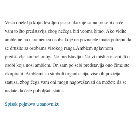
Vrsta obeležja koja dovoljno jasno ukazuje sama po sebi da će
vam to što predstavlja zbog nečega biti veoma bitno. Ako vidite
ambleme na naramenica osoba koje ne poznajete imate potrebu da
se družite sa osobama visokog ranga.Amblem uglavnom
predstavlja simbol onoga što predstavlja i što vi mislite o sebi ili o
osobi koja nosi amblem. On sam po sebi predstavlja ono čime ste
okupirani. Amblemi su simboli organizacija, visokih pozicija i
statusa, zbog čega vam oni mogu nagoveštavati da možete da se
nadate da ćete poboljšati status.
Spisak pojmova u sanovniku