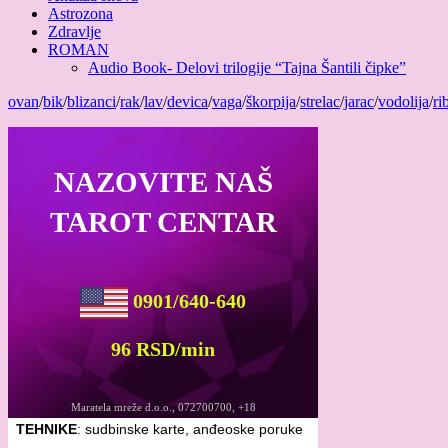
Astrozona
Zdravlje
ROMAN
Audio Book- Delovi trilogije “Tajna Šantili čipke”
ovan
/
bik
/
blizanci
/
rak
/
lav
/
devica
/
vaga
/
škorpija
/
strelac
/
jarac
/
vodolija
/
ri