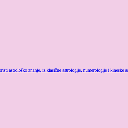
sti astrološko znanje, iz klasične astrologije, numerologije i kineske as