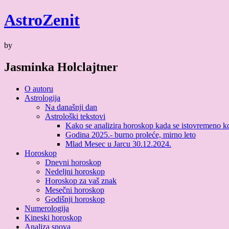
Skip
Astro
Zenit
to
content
by
Jasminka Holclajtner
O autoru
Astrologija
Na današnji dan
Astrološki tekstovi
Kako se analizira horoskop kada se istovremeno kori
Godina 2025.- burno proleće, mirno leto
Mlad Mesec u Jarcu 30.12.2024.
Horoskop
Dnevni horoskop
Nedeljni horoskop
Horoskop za vaš znak
Mesečni horoskop
Godišnji horoskop
Numerologija
Kineski horoskop
Analiza snova