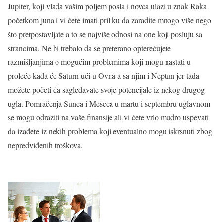
Jupiter, koji vlada vašim poljem posla i novca ulazi u znak Raka
početkom juna i vi ćete imati priliku da zaradite mnogo više nego
što pretpostavljate a to se najviše odnosi na one koji posluju sa
strancima. Ne bi trebalo da se preterano opterećujete
razmišljanjima o mogućim problemima koji mogu nastati u
proleće kada će Saturn ući u Ovna a sa njim i Neptun jer tada
možete početi da sagledavate svoje potencijale iz nekog drugog
ugla. Pomračenja Sunca i Meseca u martu i septembru uglavnom
se mogu odraziti na vaše finansije ali vi ćete vrlo mudro uspevati
da izađete iz nekih problema koji eventualno mogu iskrsnuti zbog
nepredviđenih troškova.