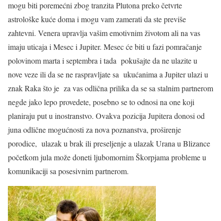
mogu biti poremećni zbog tranzita Plutona preko četvrte
astrološke kuće doma i mogu vam zamerati da ste previše
zahtevni. Venera upravlja vašim emotivnim životom ali na vas
imaju uticaja i Mesec i Jupiter. Mesec će biti u fazi pomračanje
polovinom marta i septembra i tada pokušajte da ne ulazite u
nove veze ili da se ne raspravljate sa ukućanima a Jupiter ulazi u
znak Raka što je za vas odlična prilika da se sa stalnim partnerom
negde jako lepo provedete, posebno se to odnosi na one koji
planiraju put u inostranstvo. Ovakva pozicija Jupitera donosi od
juna odlične mogućnosti za nova poznanstva, proširenje
porodice, ulazak u brak ili preseljenje a ulazak Urana u Blizance
početkom jula može doneti ljubomornim Škorpjama probleme u
komunikaciji sa posesivnim partnerom.