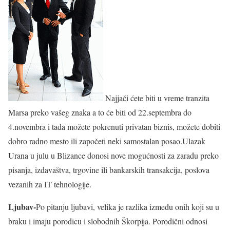
Najjači ćete biti u vreme tranzita
Marsa preko vašeg znaka a to će biti od 22.septembra do
4.novembra i tada možete pokrenuti privatan biznis, možete dobiti
dobro radno mesto ili započeti neki samostalan posao.Ulazak
Urana u julu u Blizance donosi nove mogućnosti za zaradu preko
pisanja, izdavaštva, trgovine ili bankarskih transakcija, poslova
vezanih za IT tehnologije.
Ljubav-
Po pitanju ljubavi, velika je razlika između onih koji su u
braku i imaju porodicu i slobodnih Škorpija. Porodični odnosi