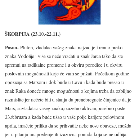
ŠKORPIJA (23.10.-22.11.)
Posao-
Pluton, vladalac vašeg znaka najzad je krenuo preko
znaka Vodolije i više se neće vraćati u znak Jarca tako da ste
spremni na radikalne promene i u okviru porodice i u okviru
poslovnih mogućnositi koje će vam se prižati. Početkom godine
opozicija sa Marsom i dok bude u Lavu i kada bude prešao u
znak Raka doneće mnoge mogućnosti o kojima treba da ozbiljno
razmislite jer nećete biti u stanju da prenebregnete činjenice da je
Mars, suvladalac vašeg znaka,izuzetno aktivan,posebno posle
23.februara a kada bude ušao u vaše polje karijere polovinom
aprila, imaćete priliku da se prihvatite neke nove obaveze, možda
je u pitanju unapređenje ili izazovna ponuda koja se ne odbija.