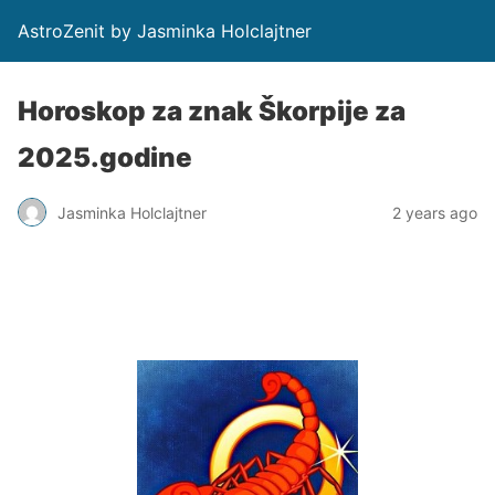
AstroZenit by Jasminka Holclajtner
Horoskop za znak Škorpije za
2025.godine
Jasminka Holclajtner
2 years ago