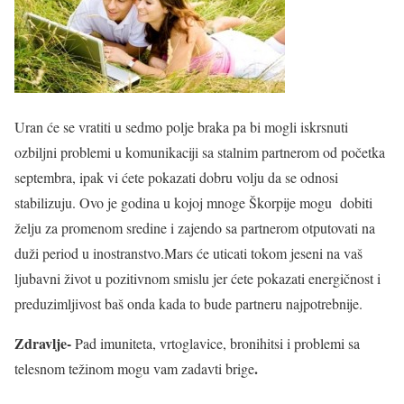
Uran će se vratiti u sedmo polje braka pa bi mogli iskrsnuti
ozbiljni problemi u komunikaciji sa stalnim partnerom od početka
septembra, ipak vi ćete pokazati dobru volju da se odnosi
stabilizuju. Ovo je godina u kojoj mnoge Škorpije mogu dobiti
želju za promenom sredine i zajendo sa partnerom otputovati na
duži period u inostranstvo.Mars će uticati tokom jeseni na vaš
ljubavni život u pozitivnom smislu jer ćete pokazati energičnost i
preduzimljivost baš onda kada to bude partneru najpotrebnije.
Zdravlje-
Pad imuniteta, vrtoglavice, bronihitsi i problemi sa
.
telesnom težinom mogu vam zadavti brige