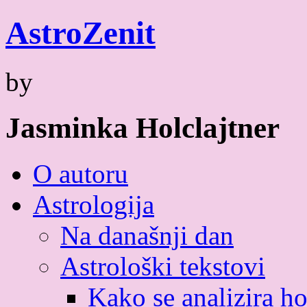
Skip
Astro
Zenit
to
content
by
Jasminka Holclajtner
O autoru
Astrologija
Na današnji dan
Astrološki tekstovi
Kako se analizira h