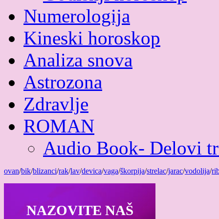
Numerologija
Kineski horoskop
Analiza snova
Astrozona
Zdravlje
ROMAN
Audio Book- Delovi tri
ovan
/
bik
/
blizanci
/
rak
/
lav
/
devica
/
vaga
/
škorpija
/
strelac
/
jarac
/
vodolija
/
ri