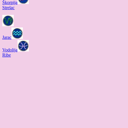
Škorpija
Strelac
Jarac
Vodolija
Ribe