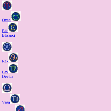
Ovan
Bik
Blizanci
Rak
Lav
Devica
Vaga