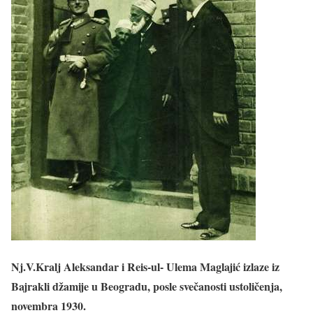
Nj.V.Kralj Aleksandar i Reis-ul- Ulema Maglajić izlaze iz
Bajrakli džamije u Beogradu, posle svečanosti ustoličenja,
novembra 1930.