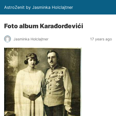
AstroZenit by Jasminka Holclajtner
Foto album Karađorđevići
Jasminka Holclajtner
17 years ago