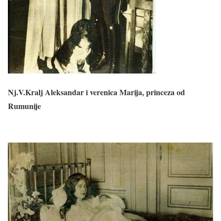
Nj.V.Kralj Aleksandar i verenica Marija, princeza od
Rumunije