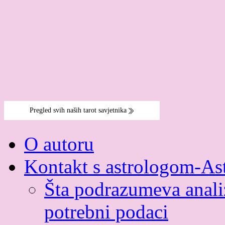
O autoru
Kontakt s astrologom-As
Šta podrazumeva analiz
potrebni podaci