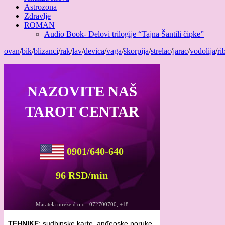
Astrozona
Zdravlje
ROMAN
Audio Book- Delovi trilogije “Tajna Šantili čipke”
ovan
/
bik
/
blizanci
/
rak
/
lav
/
devica
/
vaga
/
škorpija
/
strelac
/
jarac
/
vodolija
/
ri