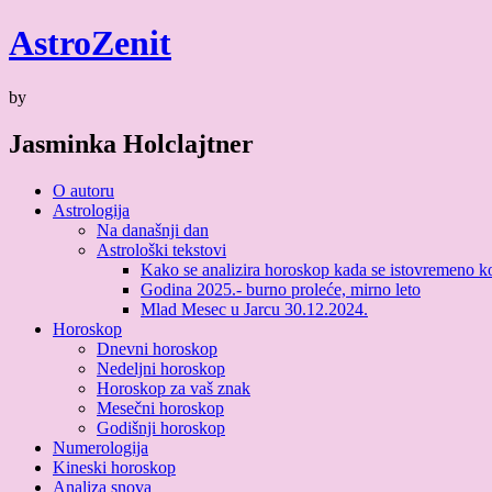
Skip
Astro
Zenit
to
content
by
Jasminka Holclajtner
O autoru
Astrologija
Na današnji dan
Astrološki tekstovi
Kako se analizira horoskop kada se istovremeno kori
Godina 2025.- burno proleće, mirno leto
Mlad Mesec u Jarcu 30.12.2024.
Horoskop
Dnevni horoskop
Nedeljni horoskop
Horoskop za vaš znak
Mesečni horoskop
Godišnji horoskop
Numerologija
Kineski horoskop
Analiza snova