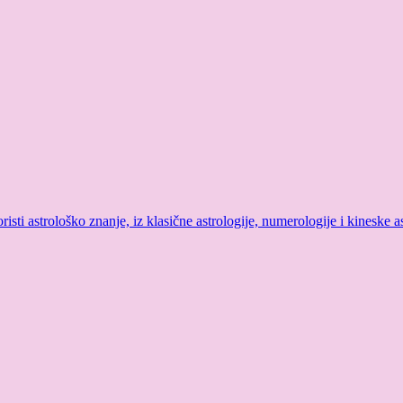
sti astrološko znanje, iz klasične astrologije, numerologije i kineske as