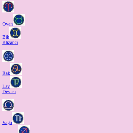
Ovan
Bik
Blizanci
Rak
Lav
Devica
Vaga