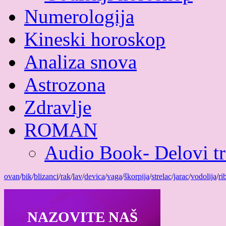
Numerologija
Kineski horoskop
Analiza snova
Astrozona
Zdravlje
ROMAN
Audio Book- Delovi tri
ovan
/
bik
/
blizanci
/
rak
/
lav
/
devica
/
vaga
/
škorpija
/
strelac
/
jarac
/
vodolija
/
ri