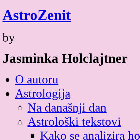
Skip
Astro
Zenit
to
content
by
Jasminka Holclajtner
O autoru
Astrologija
Na današnji dan
Astrološki tekstovi
Kako se analizira h