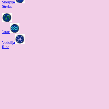
Škorpija
Strelac
Jarac
Vodolija
Ribe