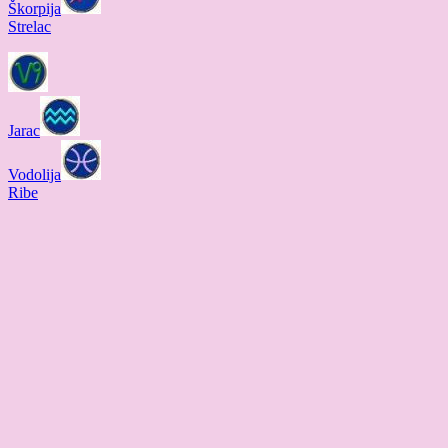
Škorpija
Strelac
Jarac
Vodolija
Ribe