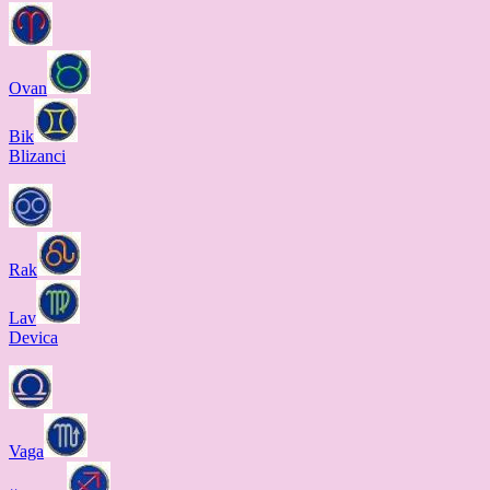
Ovan
Bik
Blizanci
Rak
Lav
Devica
Vaga