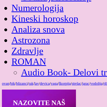
Numerologija
Kineski horoskop
Analiza snova
Astrozona
Zdravlje
ROMAN
Audio Book- Delovi tri
ovan
/
bik
/
blizanci
/
rak
/
lav
/
devica
/
vaga
/
škorpija
/
strelac
/
jarac
/
vodolija
/
ri