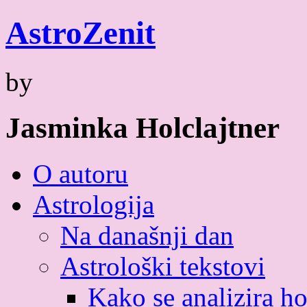
Skip
Astro
Zenit
to
content
by
Jasminka Holclajtner
O autoru
Astrologija
Na današnji dan
Astrološki tekstovi
Kako se analizira h