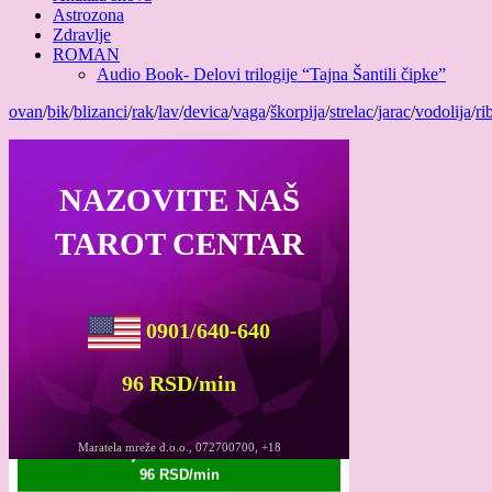
Astrozona
Zdravlje
ROMAN
Audio Book- Delovi trilogije “Tajna Šantili čipke”
ovan
/
bik
/
blizanci
/
rak
/
lav
/
devica
/
vaga
/
škorpija
/
strelac
/
jarac
/
vodolija
/
ri