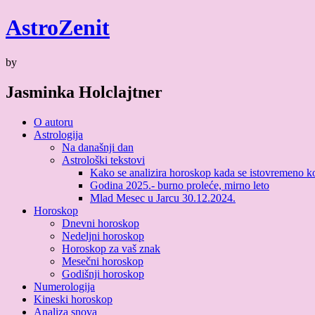
Skip
Astro
Zenit
to
content
by
Jasminka Holclajtner
O autoru
Astrologija
Na današnji dan
Astrološki tekstovi
Kako se analizira horoskop kada se istovremeno kori
Godina 2025.- burno proleće, mirno leto
Mlad Mesec u Jarcu 30.12.2024.
Horoskop
Dnevni horoskop
Nedeljni horoskop
Horoskop za vaš znak
Mesečni horoskop
Godišnji horoskop
Numerologija
Kineski horoskop
Analiza snova