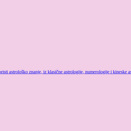
sti astrološko znanje, iz klasične astrologije, numerologije i kineske as