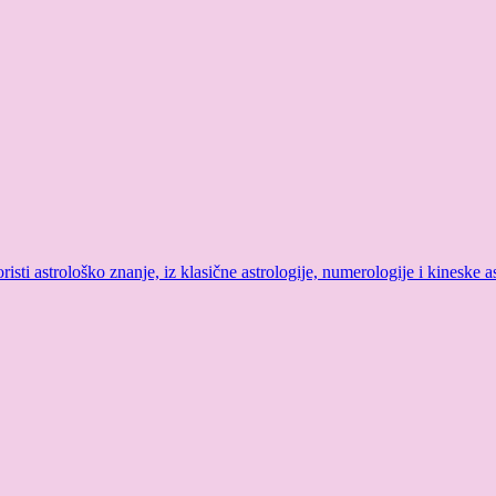
sti astrološko znanje, iz klasične astrologije, numerologije i kineske as