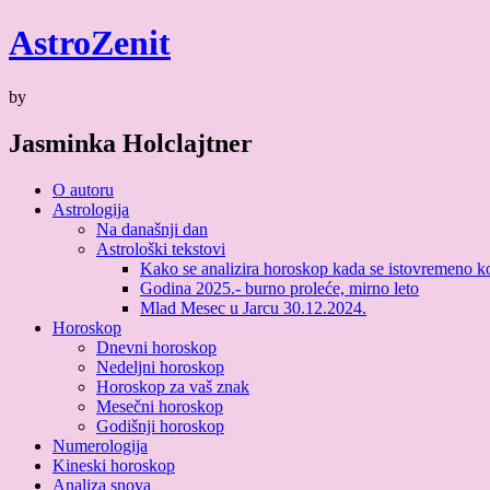
Skip
Astro
Zenit
to
content
by
Jasminka Holclajtner
O autoru
Astrologija
Na današnji dan
Astrološki tekstovi
Kako se analizira horoskop kada se istovremeno kori
Godina 2025.- burno proleće, mirno leto
Mlad Mesec u Jarcu 30.12.2024.
Horoskop
Dnevni horoskop
Nedeljni horoskop
Horoskop za vaš znak
Mesečni horoskop
Godišnji horoskop
Numerologija
Kineski horoskop
Analiza snova