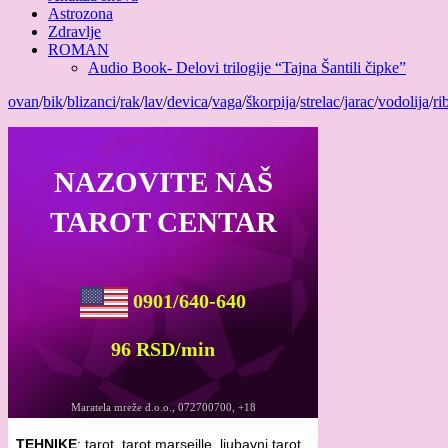
Astrozona
Zdravlje
ROMAN
Audio Book- Delovi trilogije “Tajna Šantili čipke”
ovan
/
bik
/
blizanci
/
rak
/
lav
/
devica
/
vaga
/
škorpija
/
strelac
/
jarac
/
vodolija
/
ri