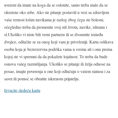
uvereni da imate na koga da se oslonite, samo treba malo da se
okretene oko sebe. Ako ste pitanje postavili u vezi sa zdravljem
vaša vernost lošim navikama je razlog zbog čega ste bolesni,
očegledno treba da promenite svoj stil života, navike, ishranu i
sl.Ukoliko vi niste bili verni partneru ili se dvoumite između
dvojice, odlučite se za onog koji vam je privrženiji. Karta oslikava
osobu koja je bezrezervna podrška vama u svemu ali i onu prema
kojoj ste vi spremni da da pokažete lojalnost. To treba da bude
osnova vašeg razmišljanja. Ukoliko se pitanje ili želja odnose na
posao, imajte poverenja u one koji odlučuju o vašem statusu i za
savet ili pomoć se obratite iskrenom prijatelju.
Izvucite sledeću kartu