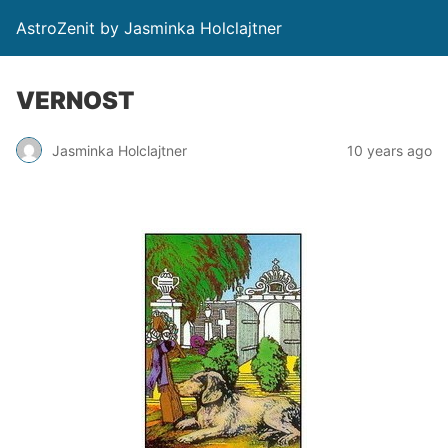
AstroZenit by Jasminka Holclajtner
VERNOST
Jasminka Holclajtner
10 years ago