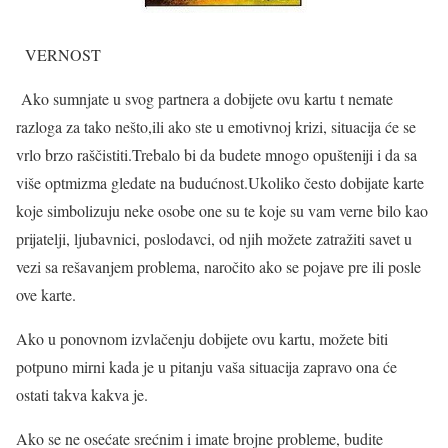
VERNOST
Ako sumnjate u svog partnera a dobijete ovu kartu t nemate
razloga za tako nešto,ili ako ste u emotivnoj krizi, situacija će se
vrlo brzo raščistiti.Trebalo bi da budete mnogo opušteniji i da sa
više optmizma gledate na budućnost.Ukoliko često dobijate karte
koje simbolizuju neke osobe one su te koje su vam verne bilo kao
prijatelji, ljubavnici, poslodavci, od njih možete zatražiti savet u
vezi sa rešavanjem problema, naročito ako se pojave pre ili posle
ove karte.
Ako u ponovnom izvlačenju dobijete ovu kartu, možete biti
potpuno mirni kada je u pitanju vaša situacija zapravo ona će
ostati takva kakva je.
Ako se ne osećate srećnim i imate brojne probleme, budite