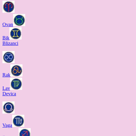
Ovan
Bik
Blizanci
Rak
Lav
Devica
Vaga