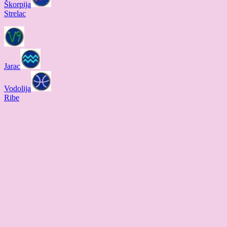
Škorpija
Strelac
Jarac
Vodolija
Ribe