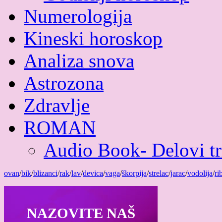
Numerologija
Kineski horoskop
Analiza snova
Astrozona
Zdravlje
ROMAN
Audio Book- Delovi tri
ovan
/
bik
/
blizanci
/
rak
/
lav
/
devica
/
vaga
/
škorpija
/
strelac
/
jarac
/
vodolija
/
ri