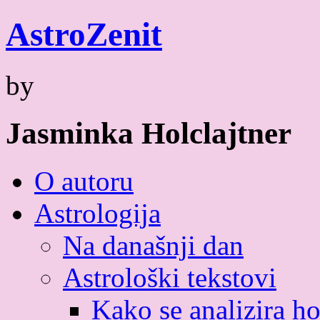
Skip
Astro
Zenit
to
content
by
Jasminka Holclajtner
O autoru
Astrologija
Na današnji dan
Astrološki tekstovi
Kako se analizira h