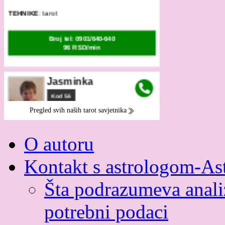
O autoru
Kontakt s astrologom-As
Šta podrazumeva analiz
potrebni podaci