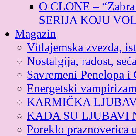
O CLONE – “Zabran
SERIJA KOJU VO
Magazin
Vitlajemska zvezda, ist
Nostalgija, radost, seća
Savremeni Penelopa i 
Energetski vampiriza
KARMIČKA LJUBA
KADA SU LJUBAVI
Poreklo praznoverica 