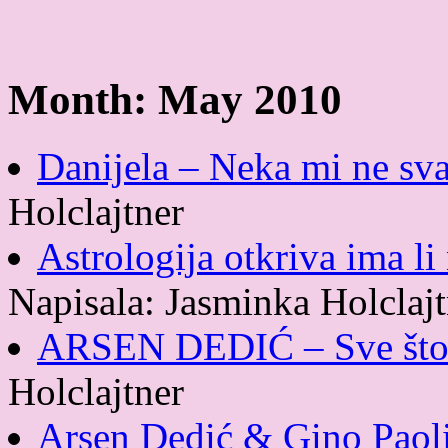
Month:
May 2010
Danijela – Neka mi ne sv
Holclajtner
Astrologija otkriva ima li
Napisala: Jasminka Holclajt
ARSEN DEDIĆ – Sve što 
Holclajtner
Arsen Dedić & Gino Paoli