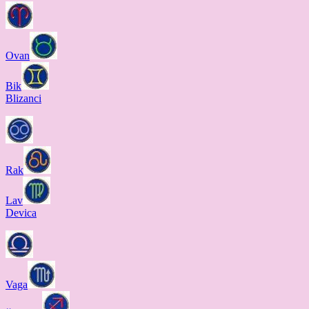
Ovan
Bik
Blizanci
Rak
Lav
Devica
Vaga