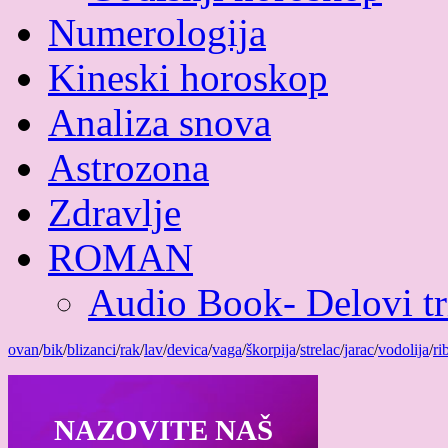
Numerologija
Kineski horoskop
Analiza snova
Astrozona
Zdravlje
ROMAN
Audio Book- Delovi tri
ovan
/
bik
/
blizanci
/
rak
/
lav
/
devica
/
vaga
/
škorpija
/
strelac
/
jarac
/
vodolija
/
ri