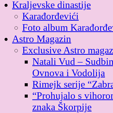
Kraljevske dinastije
Karađorđevići
Foto album Karađorđe
Astro Magazin
Exclusive Astro magaz
Natali Vud – Sudbin
Ovnova i Vodolija
Rimejk serije “Zabr
“Prohujalo s vihoro
znaka Škorpije