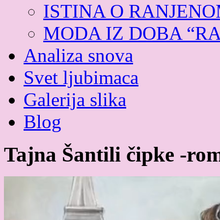
ISTINA O RANJEN
MODA IZ DOBA “R
Analiza snova
Svet ljubimaca
Galerija slika
Blog
Tajna Šantili čipke -ro