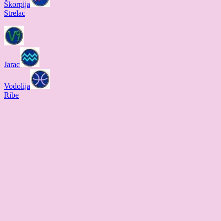
Škorpija
Strelac
Jarac
Vodolija
Ribe