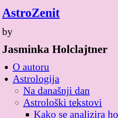
Skip
Astro
Zenit
to
content
by
Jasminka Holclajtner
O autoru
Astrologija
Na današnji dan
Astrološki tekstovi
Kako se analizira h