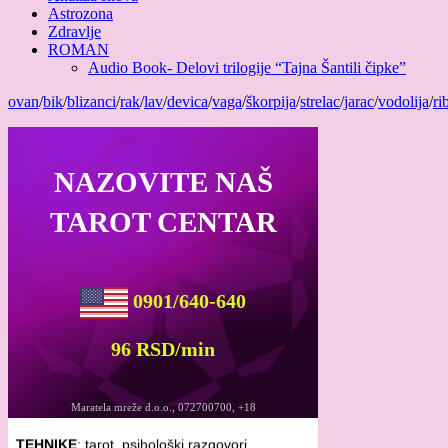
Astrozona
Zdravlje
ROMAN
Audio Book- Delovi trilogije “Tajna Šantili čipke”
ovan
/
bik
/
blizanci
/
rak
/
lav
/
devica
/
vaga
/
škorpija
/
strelac
/
jarac
/
vodolija
/
ri