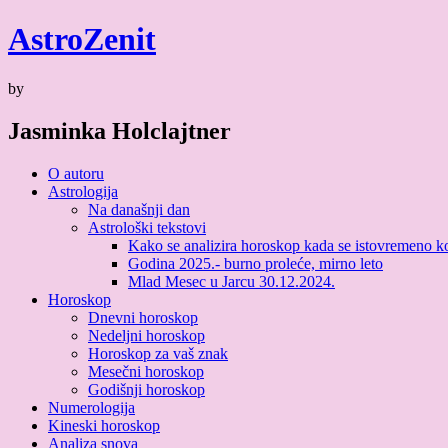
Skip
Astro
Zenit
to
content
by
Jasminka Holclajtner
O autoru
Astrologija
Na današnji dan
Astrološki tekstovi
Kako se analizira horoskop kada se istovremeno kori
Godina 2025.- burno proleće, mirno leto
Mlad Mesec u Jarcu 30.12.2024.
Horoskop
Dnevni horoskop
Nedeljni horoskop
Horoskop za vaš znak
Mesečni horoskop
Godišnji horoskop
Numerologija
Kineski horoskop
Analiza snova