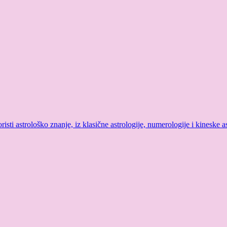
sti astrološko znanje, iz klasične astrologije, numerologije i kineske as