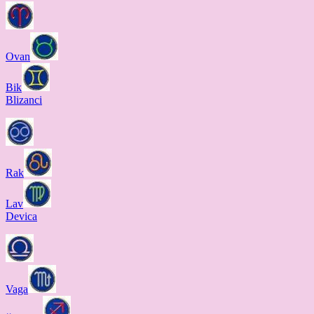
Ovan
Bik
Blizanci
Rak
Lav
Devica
Vaga