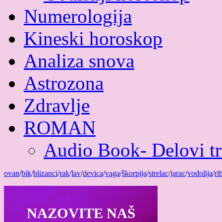
Numerologija
Kineski horoskop
Analiza snova
Astrozona
Zdravlje
ROMAN
Audio Book- Delovi tri
ovan
/
bik
/
blizanci
/
rak
/
lav
/
devica
/
vaga
/
škorpija
/
strelac
/
jarac
/
vodolija
/
ri