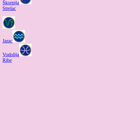
Škorpija
Strelac
Jarac
Vodolija
Ribe