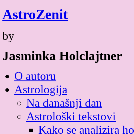
Skip
Astro
Zenit
to
content
by
Jasminka Holclajtner
O autoru
Astrologija
Na današnji dan
Astrološki tekstovi
Kako se analizira h