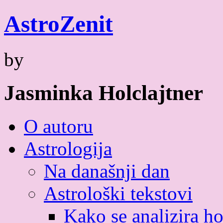
Skip
Astro
Zenit
to
content
by
Jasminka Holclajtner
O autoru
Astrologija
Na današnji dan
Astrološki tekstovi
Kako se analizira h