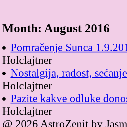
Month:
August 2016
Pomračenje Sunca 1.9.20
Holclajtner
Nostalgija, radost, sećanje
Holclajtner
Pazite kakve odluke dono
Holclajtner
@ 2026 AstroZenit by Jasmi