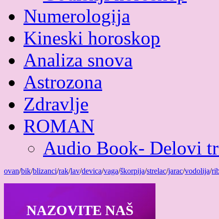
Numerologija
Kineski horoskop
Analiza snova
Astrozona
Zdravlje
ROMAN
Audio Book- Delovi tri
ovan
/
bik
/
blizanci
/
rak
/
lav
/
devica
/
vaga
/
škorpija
/
strelac
/
jarac
/
vodolija
/
ri