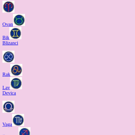
Ovan
Bik
Blizanci
Rak
Lav
Devica
Vaga