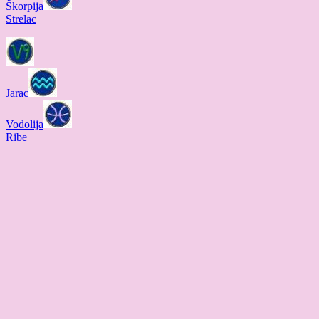
Škorpija
Strelac
Jarac
Vodolija
Ribe