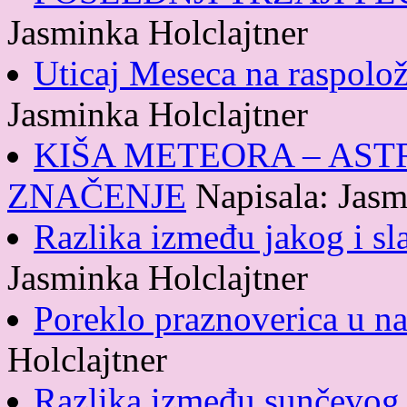
Jasminka Holclajtner
Uticaj Meseca na raspolož
Jasminka Holclajtner
KIŠA METEORA – AST
ZNAČENJE
Napisala: Jasm
Razlika između jakog i sl
Jasminka Holclajtner
Poreklo praznoverica u n
Holclajtner
Razlika između sunčevog 