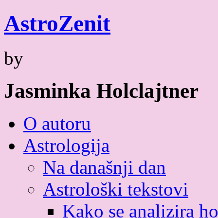
Skip
Astro
Zenit
to
content
by
Jasminka Holclajtner
O autoru
Astrologija
Na današnji dan
Astrološki tekstovi
Kako se analizira h