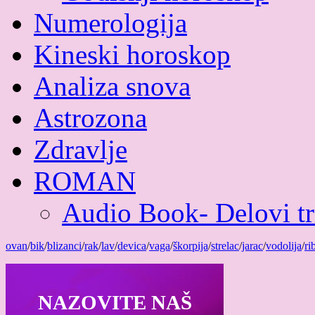
Numerologija
Kineski horoskop
Analiza snova
Astrozona
Zdravlje
ROMAN
Audio Book- Delovi tri
ovan
/
bik
/
blizanci
/
rak
/
lav
/
devica
/
vaga
/
škorpija
/
strelac
/
jarac
/
vodolija
/
ri