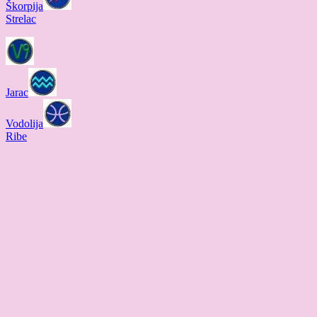
Škorpija
Strelac
Jarac
Vodolija
Ribe