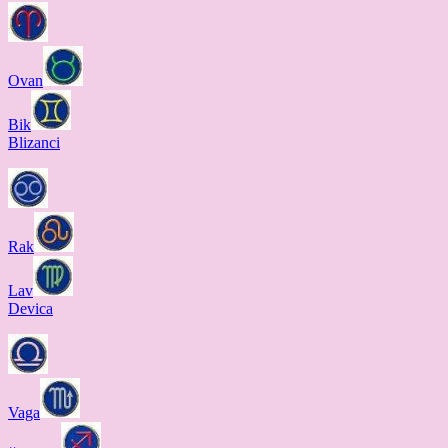
Ovan
Bik
Blizanci
Rak
Lav
Devica
Vaga